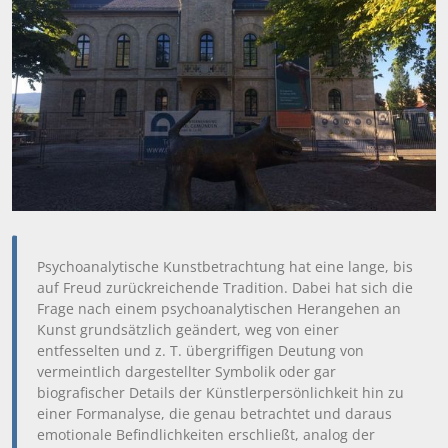
Psychoanalytische Kunstbetrachtung hat eine lange, bis
auf Freud zurückreichende Tradition. Dabei hat sich die
Frage nach einem psychoanalytischen Herangehen an
Kunst grundsätzlich geändert, weg von einer
entfesselten und z. T. übergriffigen Deutung von
vermeintlich dargestellter Symbolik oder gar
biografischer Details der Künstlerpersönlichkeit hin zu
einer Formanalyse, die genau betrachtet und daraus
emotionale Befindlichkeiten erschließt, analog der