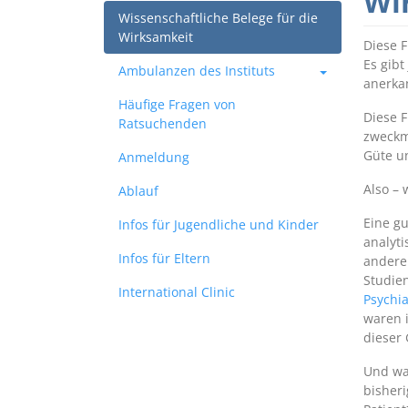
Wi
Wissenschaftliche Belege für die
Wirksamkeit
Diese F
Es gibt
Ambulanzen des Instituts
anerkan
Häufige Fragen von
Diese F
Ratsuchenden
zweckm
Güte u
Anmeldung
Also – 
Ablauf
Eine gu
Infos für Jugendliche und Kinder
analyti
Infos für Eltern
andere
Studie
International Clinic
Psychia
waren 
dieser 
Und was
bisheri