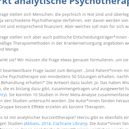
rkt analytische Psychothera
rage stellen sich Menschen, die psychisch in Not sind und überle
 ja verschiedene Psychotherapie-Verfahren, vier davon werden von
nt und entsprechend finanziert. Aber welches soll man für sich w
rage stellen sich aber auch politische Entscheidungsträger*innen
äßige Therapiemethoden in der Krankenversorgung angeboten we
nd Menge.
wirkt sie? Wir müssen die Frage etwas genauer formulieren, um si
t beantwortbare Frage lautet zum Beispiel: „Sind Patient*innen m
sche Psychotherapie von mindestens 50 Sitzungen erhalten, nachhe
 Behandlung erhalten?“ Die Antwort dazu lautet: Ja. Das haben Wi
n, die es bislang dazu gibt, zusammengetragen und ausgewertet h
try
). Sie konnten 10 Studien in ihrer Meta-Analyse zusammenfass
in den Studien untersucht worden. Die Autor*innen fanden heraus,
Gruppe bessere Effekte erzielen als kürzere Therapien.
 ist mit analytischer Kurzzeittherapie? Hierzu gibt es ebenfalls 
gen Studien (
Abbass, 2014, Cochrane Library
). Die Autor*innen fa